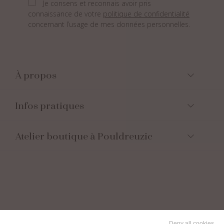
Je consens et reconnais avoir pris
connaissance de votre
politique de confidentialité
concernant l’usage de mes données personnelles.
À propos
Infos pratiques
Atelier boutique à Pouldreuzic
Suivez-nous
Deny all cookies