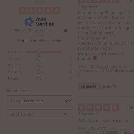
/
5
Avis vérifié
Produits d’une grande qualité 

3/4 jours après l’utilisation le 
soir , les jambes de mon bébé 
ont retrouvé l’hydratation que j
Basé sur
2
avis soumis à un
découvrais au réveil .

contrôle
Contrairement à 

Voir tous les avis sur ce site
 d’autres crèmes ou je devais en 
remettre le  matin.

5
étoiles
2
Ça apaise le petit cœur de 
maman
4
étoiles
0
3
étoiles
0
Avis du
20/04/2026
, suite à une
expérience du
18/03/2026
par
Emili
2
étoiles
0
V.
1
étoile
0
Signaler
Utile
(0)
Trier les avis
5
/
5
Avis vérifié
Acheté pour en faire cadeau
Avis du
29/12/2025
, suite à une
expérience du
13/12/2025
par
Sabin