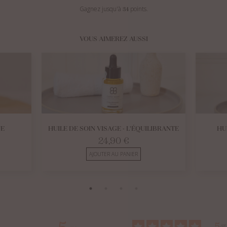
Gagnez jusqu'à
points.
34
VOUS AIMEREZ AUSSI
UE
HUILE DE SOIN VISAGE - L'ÉQUILIBRANTE
HU
24,90
€
AJOUTER AU PANIER
5
5
/
5