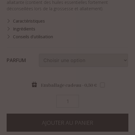
allaitante (contient des huiles essentielles fortement
déconseillées lors de la grossesse et allaitement).
Caractéristiques
Ingrédients
Conseils d'utilisation
PARFUM
Emballage cadeau - 0,50 €
quantité
de
Coffret
corps
AJOUTER AU PANIER