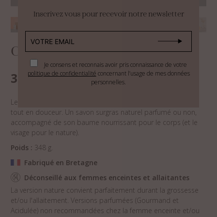
Inscrivez vous pour recevoir notre newsletter
Coffret corps
Je consens et reconnais avoir pris connaissance de votre
Plage
politique de confidentialité
concernant l’usage de mes données
31,00
€
34,00
€
–
personnelles.
de
prix :
Le coffret duo pour le corps idéal pour prendre soin de soi
31,00 €
tout en douceur. Un savon surgras naturel parfumé ou non,
à
accompagné de son baume nourrissant pour le corps (et le
34,00 €
visage pour le nature).
Poids :
348 g.
Fabriqué en Bretagne
Déconseillé aux femmes enceintes et allaitantes
La version nature convient parfaitement durant la grossesse
et/ou l'allaitement. Versions parfumées (Gourmand et
Acidulée) non recommandées chez la femme enceinte et/ou