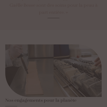
Gaëlle Besse sont des soins pour la peau à
part entière. »
Nos
engagements
pour
la
planète