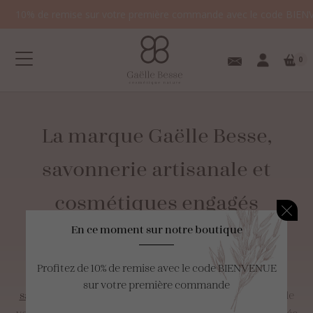
10% de remise sur votre première commande avec le code BIEN
0
La
marque
Gaëlle
Besse,
savonnerie
artisanale
et
Votre panier est
cosmétiques
engagés
vide.
En ce moment sur notre boutique
Située dans le Finistère, la savonnerie artisanale Gaëlle
Profitez de 10% de remise avec le code BIENVENUE
Besse vous propose des gammes de
savons surgras
sur votre première commande
saponifés à froid
,
déodorants
et
soins
respectueuses de
votre peau et de votre santé, à travers une marque engagée