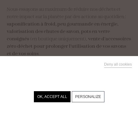
Nous essayons au maximum de réduire nos déchets et
notre impact sur la planète par des actions au quotidien :
saponification à froid, peu gourmande en énergie,
valorisation des chutes de savon
,
pots en verre
consignés
(en boutique uniquement),
vente d’accessoires
zéro déchet pour prolonger l’utilisation de vos savons
et de vos soins
.
Deny all cookies
This site uses cookies and gives you control over what you
want to activate
Parrainez vos
proches
Recevez 10€,
OK, ACCEPT ALL
PERSONALIZE
offrez 10€
Livraison Mondial Relay
Click & Collect
/
Livraison Colissimo
Pouldreuzic