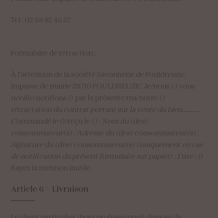
Tel : 02 98 82 45 57
Formulaire de rétraction :
À l’attention de la société Savonnerie de Pouldreuzic
impasse de mairie 29710 POULDREUZIC Je/nous (
) vous
notifie/notifions (
) par la présente ma/notre (
)
rétractation du contrat portant sur la vente du bien………….
Commandé le (
)/reçu le (
) : Nom du (des)
consommateur(s) : Adresse du (des) consommateur(s) :
Signature du (des) consommateur(s) (uniquement en cas
de notification du présent formulaire sur papier) : Date : (
)
Rayez la mention inutile.
Article
6
–
Livraison
Le client particulier (hors professionnel) dispose de