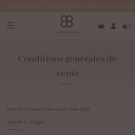
10% de remise sur votre première commande avec le code BIEN
0
Conditions
générales
de
vente
Votre panier est
vide.
Date de dernière mise à jour
Juin 2024
Article
1
–
Objet