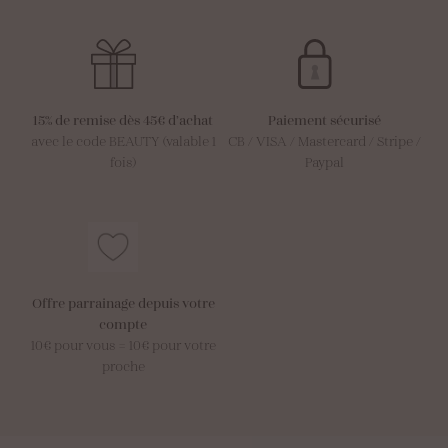
15% de remise dès 45€ d’achat
Paiement sécurisé
avec le code BEAUTY (valable 1
CB / VISA / Mastercard / Stripe /
fois)
Paypal
Offre parrainage depuis votre
compte
10€ pour vous = 10€ pour votre
proche