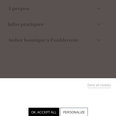
À propos
Infos pratiques
Atelier boutique à Pouldreuzic
Suivez-nous
Deny all cookies
This site uses cookies and gives you control over what you
Facebook
want to activate
Instagram
Parrainez vos
proches
Linkedin
Recevez 10€,
OK, ACCEPT ALL
PERSONALIZE
offrez 10€