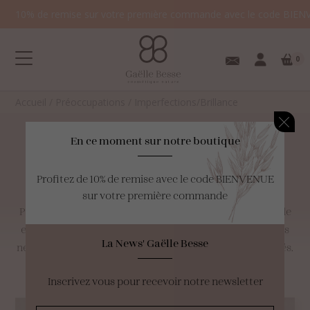
10% de remise sur votre première commande avec le code BIEN
0
Accueil
/
Préoccupations
/
Imperfections/Brillance
En ce moment sur notre boutique
Imperfections/Brillance
Profitez de 10% de remise avec le code BIENVENUE
Votre panier est
sur votre première commande
vide.
Pores visibles et grain de peau irrégulier? Votre peau brille
et des boutons et/ou comédons pointent le bout de leurs
La News' Gaëlle Besse
nez régulièrement. Retrouvez ici tous les produits adaptés.
Inscrivez vous pour recevoir notre newsletter