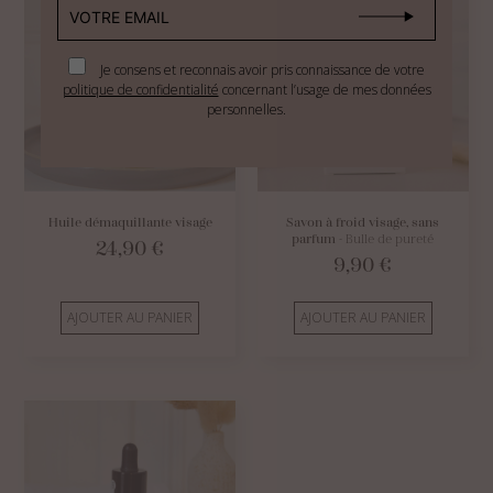
Je consens et reconnais avoir pris connaissance de votre
politique de confidentialité
concernant l’usage de mes données
personnelles.
Huile démaquillante visage
Savon à froid visage, sans
parfum
- Bulle de pureté
24,90
€
9,90
€
AJOUTER AU PANIER
AJOUTER AU PANIER