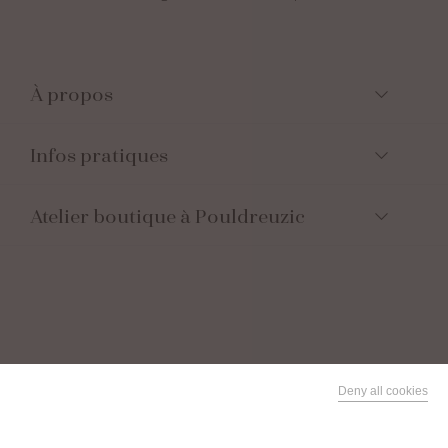
À propos
Infos pratiques
Atelier boutique à Pouldreuzic
Suivez-nous
Deny all cookies
This site uses cookies and gives you control over what you
Facebook