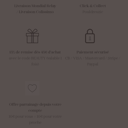
Livraison Mondial Relay
Click & Collect
/
Livraison Colissimo
Pouldreuzic
15% de remise dès 45€ d’achat
Paiement sécurisé
avec le code BEAUTY (valable 1
CB / VISA / Mastercard / Stripe /
fois)
Paypal
Offre parrainage depuis votre
compte
10€ pour vous = 10€ pour votre
proche