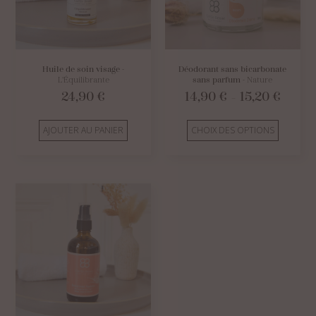
Huile de soin visage
-
Déodorant sans bicarbonate
L'Équilibrante
sans parfum
- Nature
Plage
24,90
€
14,90
€
15,20
€
–
de
prix :
14,90 €
AJOUTER AU PANIER
CHOIX DES OPTIONS
à
15,20 €