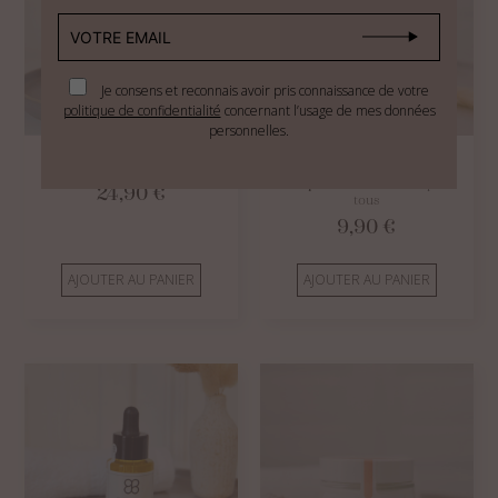
Je consens et reconnais avoir pris connaissance de votre
politique de confidentialité
concernant l’usage de mes données
personnelles.
Huile démaquillante visage
Savon à froid, visage et corps,
sans parfum
- Tout doux pour
24,90
€
tous
9,90
€
AJOUTER AU PANIER
AJOUTER AU PANIER