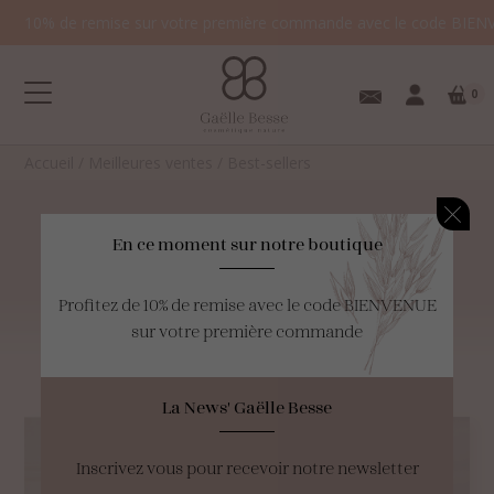
10% de remise sur votre première commande avec le code BIEN
0
Accueil
/
Meilleures ventes
/
Best-sellers
Best-sellers
En ce moment sur notre boutique
Profitez de 10% de remise avec le code BIENVENUE
Votre panier est
sur votre première commande
vide.
La rubrique qui compile tout vos favoris!
La News' Gaëlle Besse
Inscrivez vous pour recevoir notre newsletter