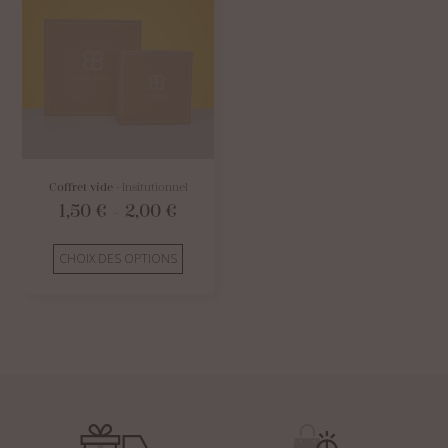
Coffret vide
- Insitutionnel
Plage
1,50
€
2,00
€
–
de
prix :
1,50 €
CHOIX DES OPTIONS
à
2,00 €