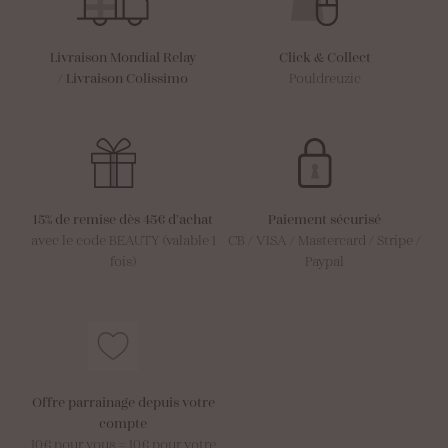
Livraison Mondial Relay
Click & Collect
/
Livraison Colissimo
Pouldreuzic
15% de remise dès 45€ d’achat
Paiement sécurisé
avec le code BEAUTY (valable 1
CB / VISA / Mastercard / Stripe /
fois)
Paypal
Offre parrainage depuis votre
compte
10€ pour vous = 10€ pour votre