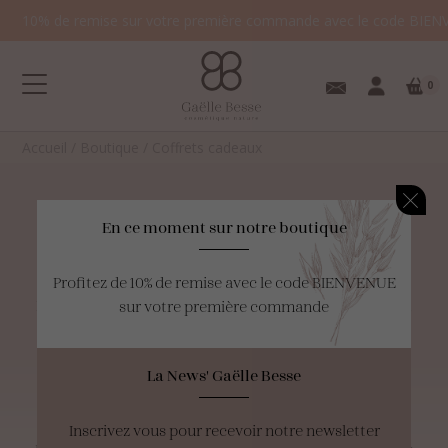
10% de remise sur votre première commande avec le code BIEN
0
Accueil
/
Boutique
/
Coffrets cadeaux
Coffrets
cadeaux
En ce moment sur notre boutique
Votre panier est
Profitez de 10% de remise avec le code BIENVENUE
vide.
Découvrez ici nos suggestions pour tout type de peaux,
sur votre première commande
besoins ou budget, pour vous ou pour offrir.
La News' Gaëlle Besse
Le
Coffret Découverte
est le cadeau idéal pour toute la
famille, à utiliser au fil des envies ou des saisons.
Inscrivez vous pour recevoir notre newsletter