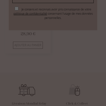
Je consens et reconnais avoir pris connaissance de votre
politique de confidentialité
concernant l’usage de mes données
personnelles.
Lait solaire minéral SPF 50
-
Sans parfum - 150g
28,90
€
AJOUTER AU PANIER
Livraison Mondial Relay
Click & Collect