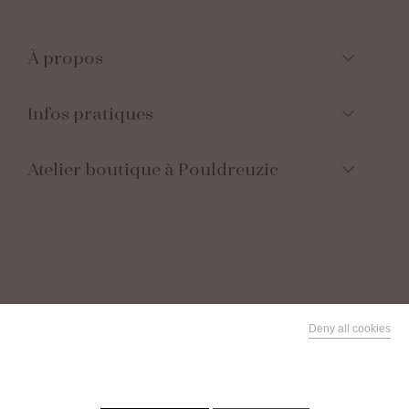
À propos
Infos pratiques
Atelier boutique à Pouldreuzic
Suivez-nous
Deny all cookies
This site uses cookies and gives you control over what you
Facebook
want to activate
Instagram
Parrainez vos
proches