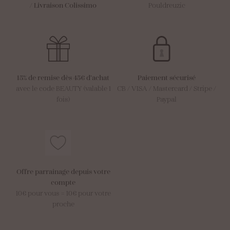
/
Livraison Colissimo
Pouldreuzic
15% de remise dès 45€ d’achat
Paiement sécurisé
avec le code BEAUTY (valable 1
CB / VISA / Mastercard / Stripe /
fois)
Paypal
Offre parrainage depuis votre
compte
10€ pour vous = 10€ pour votre
proche