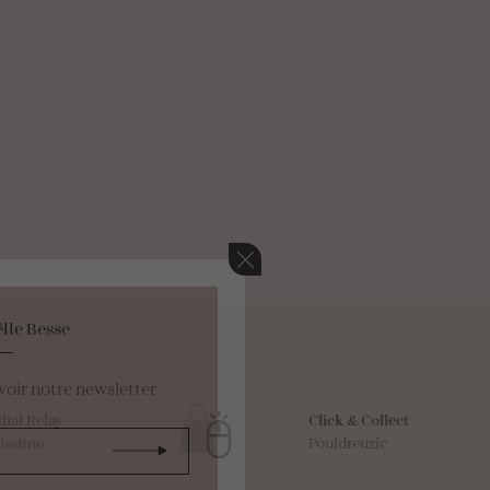
lle Besse
voir notre newsletter
l Relay
Click & Collect
simo
Pouldreuzic