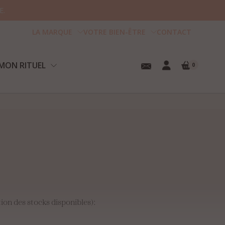
E.
LA MARQUE
VOTRE BIEN-ÊTRE
CONTACT
MON RITUEL
0
tre panier est vide.
ion des stocks disponibles):