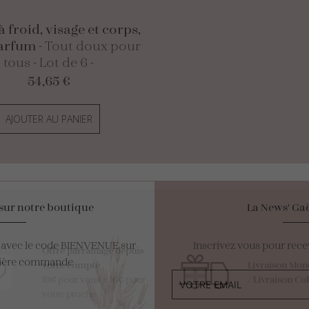
 froid, visage et corps,
parfum
- Tout doux pour
tous - Lot de 6 -
54,65
€
AJOUTER AU PANIER
sur notre boutique
La News' Gaë
e avec le code BIENVENUE sur
Inscrivez vous pour rece
Offre parrainage depuis
mière commande
votre compte
Livraison Mondia
10€ pour vous = 10€ pour
/
Livraison Colis
votre proche