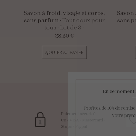
Savon à froid, visage et corps,
Savon à
sans parfum
- Tout doux pour
sans 
tous - Lot de 3 -
28,50
€
AJOUTER AU PANIER
En ce moment 
Profitez de 10% de remis
achat
Paiement sécurisé
votre pre
able
CB / VISA / Mastercard /
Stripe / Paypal