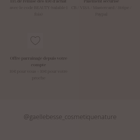
15% de remise dès 45€ d’achat
Paiement sécurisé
avec le code BEAUTY (valable 1
CB / VISA / Mastercard / Stripe /
fois)
Paypal
Offre parrainage depuis votre
compte
10€ pour vous = 10€ pour votre
proche
@gaellebesse_cosmetiquenature