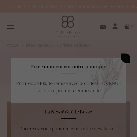
10% de remise sur votre première commande avec le code BIEN
0
Accueil
/
Idées cadeaux
/
Coffrets cadeaux
Coffrets
cadeaux
En ce moment sur notre boutique
Profitez de 10% de remise avec le code BIENVENUE
Votre panier est
sur votre première commande
vide.
La News' Gaëlle Besse
Inscrivez vous pour recevoir notre newsletter