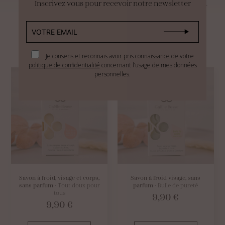
Inscrivez vous pour recevoir notre newsletter
enceintes et mamans allaitantes, découvrez notre best-
seller, le « tout doux pour tous », sans parfum, pour le
visage et le corps.
Je consens et reconnais avoir pris connaissance de votre
politique de confidentialité
concernant l’usage de mes données
personnelles.
Savon à froid, visage et corps,
Savon à froid visage, sans
sans parfum
- Tout doux pour
parfum
- Bulle de pureté
tous
9,90
€
9,90
€