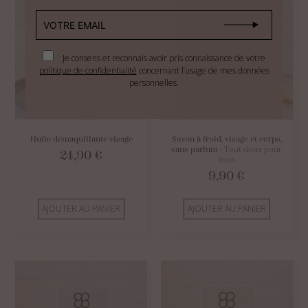
Je consens et reconnais avoir pris connaissance de votre
politique de confidentialité
concernant l’usage de mes données
personnelles.
Huile démaquillante visage
Savon à froid, visage et corps,
sans parfum
- Tout doux pour
24,90
€
tous
9,90
€
AJOUTER AU PANIER
AJOUTER AU PANIER