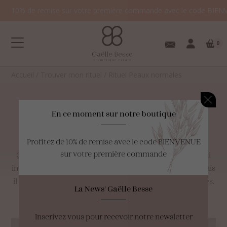
10% de remise sur votre première commande avec le code BIEN
0
Accueil
/
Trouver mon rituel
/
Rituel Peaux normales
Rituel
Peaux
normales
En ce moment sur notre boutique
Votre panier est
Profitez de 10% de remise avec le code BIENVENUE
vide.
sur votre première commande
Quelle chance! Grain de peau régulier, pas de rougeurs ni
imperfections, votre peau est parfaitement équilibrée mais
il faut la préserver! Retrouvez ici tous les produits adaptés.
La News' Gaëlle Besse
Inscrivez vous pour recevoir notre newsletter