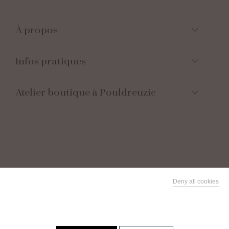
À propos
Infos pratiques
Atelier boutique à Pouldreuzic
Suivez-nous
Deny all cookies
This site uses cookies and gives you control over what you
Facebook
want to activate
Instagram
Parrainez vos
proches
Linkedin