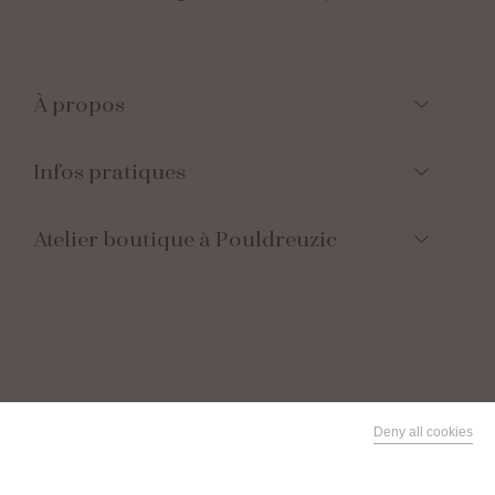
À propos
Infos pratiques
Atelier boutique à Pouldreuzic
Suivez-nous
Deny all cookies
This site uses cookies and gives you control over what you
Facebook