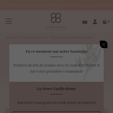
10% de remise sur votre première commande avec le code BIEN
0
Accueil
/
Préoccupations
/
Tâches pigmentaires/Éclat
En ce moment sur notre boutique
Tâches
pigmentaires/Éclat
Profitez de 10% de remise avec le code BIENVENUE
Votre panier est
sur votre première commande
vide.
Tâches pigmentaires, teint brouillé? Votre teint manque
d’homogénéité et de luminosité…retrouvez ici tous les
La News' Gaëlle Besse
produits adaptés.
Inscrivez vous pour recevoir notre newsletter