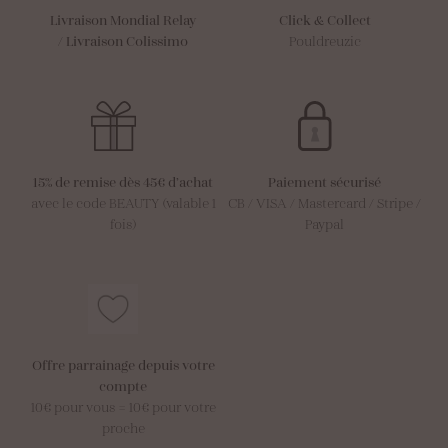
Livraison Mondial Relay
Click & Collect
/
Livraison Colissimo
Pouldreuzic
15% de remise dès 45€ d’achat
Paiement sécurisé
avec le code BEAUTY (valable 1
CB / VISA / Mastercard / Stripe /
fois)
Paypal
Offre parrainage depuis votre
compte
10€ pour vous = 10€ pour votre
proche