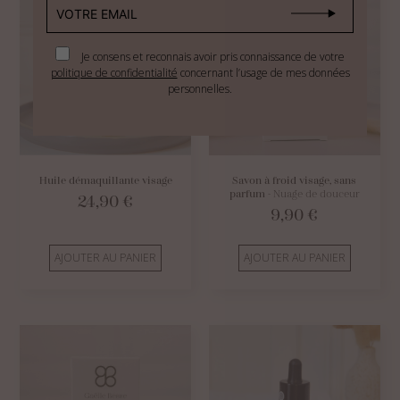
Je consens et reconnais avoir pris connaissance de votre
politique de confidentialité
concernant l’usage de mes données
personnelles.
Huile démaquillante visage
Savon à froid visage, sans
parfum
- Nuage de douceur
24,90
€
9,90
€
AJOUTER AU PANIER
AJOUTER AU PANIER