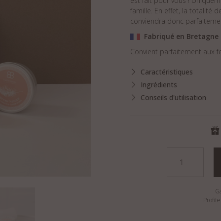
est fait pour vous ! Uniquem
famille. En effet, la totalité
conviendra donc parfaitemen
Fabriqué en Bretagne
Convient parfaitement aux f
Caractéristiques
Ingrédients
Conseils d'utilisation
quantité
de
Coffret
Douceur
G
de
Profit
soins