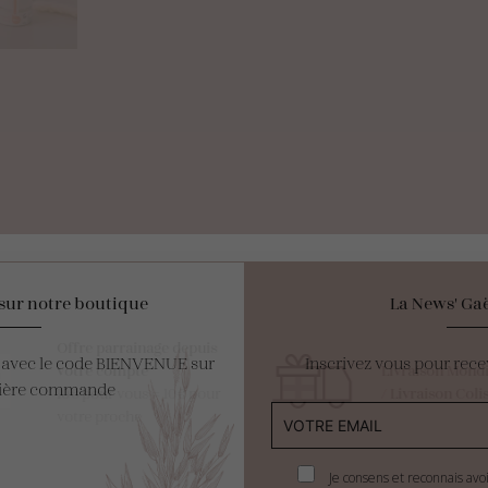
sur notre boutique
La News' Gaë
Offre parrainage depuis
e avec le code BIENVENUE sur
Inscrivez vous pour rece
votre compte
Livraison Mondia
mière commande
10€ pour vous = 10€ pour
/
Livraison Colis
votre proche
Je consens et reconnais avo