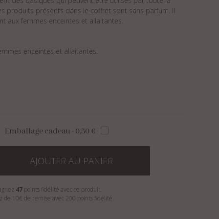
ent des basiques qui peuvent être utilisés par toute la
 des produits présents dans le coffret sont sans parfum. Il
t aux femmes enceintes et allaitantes.
emmes enceintes et allaitantes.
Emballage cadeau - 0,50 €
AJOUTER AU PANIER
agnez
47
points fidélité avec ce produit.
ez de 10€ de remise avec 200 points fidélité.