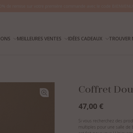
0% de remise sur votre première commande avec le code BIENVENU
IONS
MEILLEURES VENTES
IDÉES CADEAUX
TROUVER 
Vo
Coffret Dou
47,00
€
Si vous recherchez des produi
multiples pour une salle de 