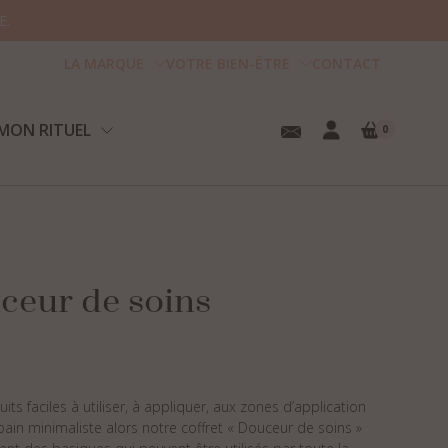
E.
LA MARQUE
VOTRE BIEN-ÊTRE
CONTACT
MON RITUEL
0
tre panier est vide.
ceur de soins
ts faciles à utiliser, à appliquer, aux zones d’application
bain minimaliste alors notre coffret « Douceur de soins »