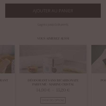
Déodorant
sans
AJOUTER AU PANIER
bicarbonate
sans
Gagnez jusqu'à
points.
15
parfum
-
Nature
VOUS AIMEREZ AUSSI
ORANT
DÉODORANT SANS BICARBONATE
PO
PARFUMÉ - MARINE CRISTAL
Plage
14,90
€
–
15,20
€
de
CHOIX DES OPTIONS
prix :