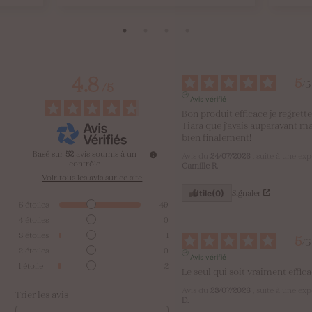
14,90 €
à
15,20 €
4.8
5
/
5
/
5
Avis vérifié
Bon produit efficace je regrette 
Tiara que j’avais auparavant ma
bien finalement!
Basé sur
52
avis soumis à un
Avis du
24/07/2026
, suite à une ex
contrôle
Camille R.
Voir tous les avis sur ce site
Signaler
Utile
(0)
5
étoiles
49
4
étoiles
0
3
étoiles
1
5
/
5
2
étoiles
0
Avis vérifié
1
étoile
2
Le seul qui soit vraiment effic
Avis du
23/07/2026
, suite à une ex
Trier les avis
D.