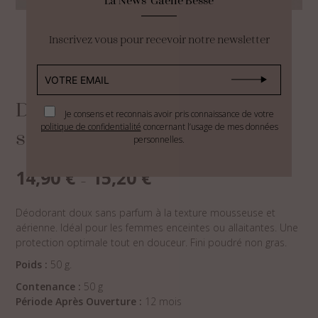
Inscrivez vous pour recevoir notre newsletter
Déodorant sans bicarbonate
Je consens et reconnais avoir pris connaissance de votre
politique de confidentialité
concernant l’usage de mes données
sans parfum – Nature
personnelles.
Plage
14,90
€
15,20
€
–
de
prix :
Déodorant doux sans parfum à la texture mousseuse et
14,90 €
aérienne. Idéal pour les femmes enceintes ou allaitantes. Une
à
protection optimale tout en douceur. Fini poudré non gras.
15,20 €
Poids :
50 g.
Contenance :
50 g
Période Après Ouverture :
12 mois