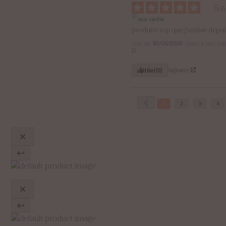
5
/
5
Avis vérifié
produits top que j'utilise depu
Avis du
30/05/2026
, suite à une e
D.
Signaler
Utile
(0)
1
2
3
4