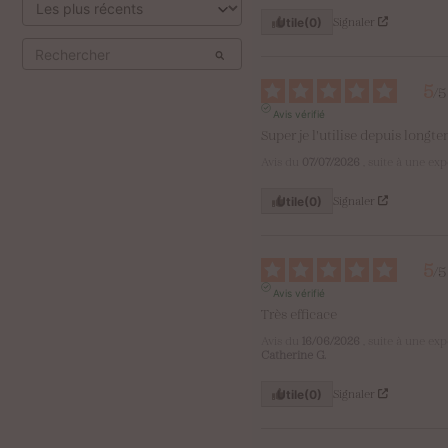
Signaler
Utile
(0)
5
/
5
Avis vérifié
Super je l'utilise depuis long
Avis du
07/07/2026
, suite à une ex
Signaler
Utile
(0)
5
/
5
Avis vérifié
Très efficace
Avis du
16/06/2026
, suite à une ex
Catherine G.
Signaler
Utile
(0)