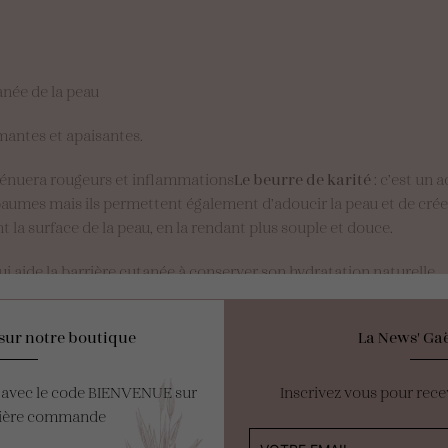
tanée de la peau
mantes et apaisantes.
 atténuera rougeurs et inflammations
Le beurre de karité
: c’est un 
 baumes mais ils permettent également d’adoucir la peau et de crée
nt la surface de la peau, en la rendant plus souple et douce.
qui aide la barrière cutanée à conserver son hydratation naturelle
un anti-oxydant naturel
sur notre boutique
La News' Gaë
e avec le code BIENVENUE sur
Inscrivez vous pour rece
mière commande
Quels
son