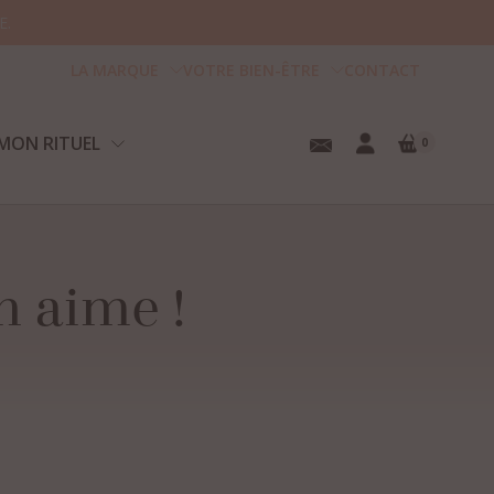
E.
LA MARQUE
VOTRE BIEN-ÊTRE
CONTACT
MON RITUEL
0
n
aime
!
tre panier est vide.