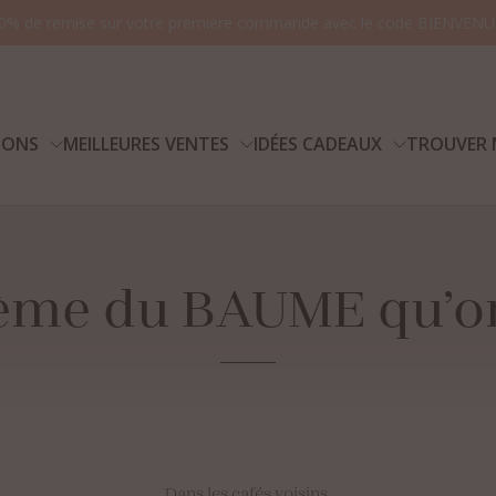
0% de remise sur votre première commande avec le code BIENVENU
IONS
MEILLEURES VENTES
IDÉES CADEAUX
TROUVER 
ème
du
BAUME
qu’o
Vo
Dans les cafés voisins,