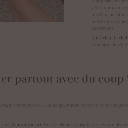
Réparateur
: si
vent), une aventu
froid) ou un citad
pourront vous aider
extérieures
Prévient le vie
et bonjour la régén
ner
partout
avec
du
coup
mbes, le ventre, les bras, … mais également les cuticules des ongle
iser le
baume nature
. Il est d’ailleurs idéal pour les lèvres et le