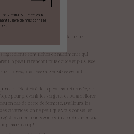
ir pris connaissance de votre
nant l’usage de mes données
ndront à des besoins variés :
lles.
tense
: une barrière pour prévenir la perte
os ingrédients sont riches en nutriments qui
rent la peau, la rendant plus douce et plus lisse
eaux irritées, abîmées ou sensibles seront
uplesse
: l’élasticité de la peau est retrouvée, ce
fique pour prévenir les vergetures ou améliorer
eau en cas de perte de fermeté. D’ailleurs, les
des cicatrices, on ne peut que vous conseiller
s régulièrement sur la zone afin de retrouver une
ouplesse au top !