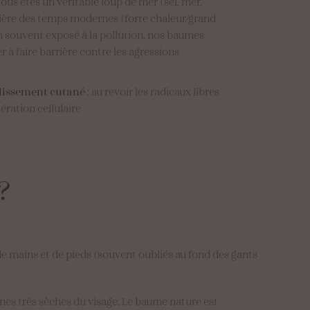
 vous êtes un véritable loup de mer (sel, mer,
rière des temps modernes (forte chaleur/grand
in souvent exposé à la pollution, nos baumes
 à faire barrière contre les agressions
illissement cutané
: au revoir les radicaux libres
ération cellulaire
?
s de mains et de pieds (souvent oubliés au fond des gants
s zones très sèches du visage. Le baume nature est