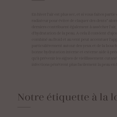
En hiver l’air est plus sec, et si vous faites parti
radiateur pour éviter de claquer des dents” al
derniers contribuent également à assécher l’air,
d’hydratation de la peau. A cela il convient d’a
combiné au froid et au vent peut accentuer l’app
particulièrement autour des yeux et de la bouch
bonne hydratation interne et externe aide à prés
qu’à prévenir les signes de vieillissement cutané. 
infections pénètrent plus facilement la peau en 
Notre
étiquette
à
la
l