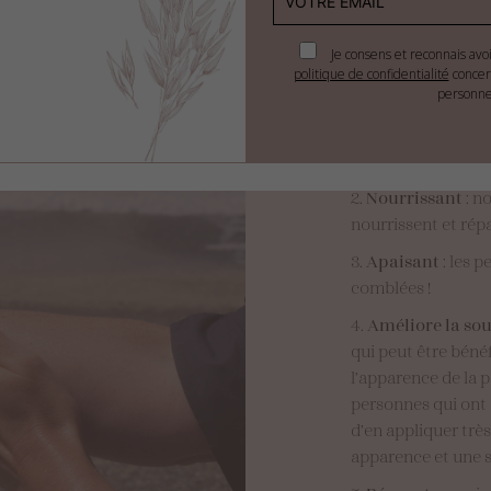
Je consens et reconnais avo
politique de confidentialité
concer
Ils sont nombreux et répo
personne
Hydratation in
d’humidité
Nourrissant
: n
nourrissent et répa
Apaisant
: les p
comblées !
Améliore la so
qui peut être béné
l’apparence de la p
personnes qui ont 
d’en appliquer trè
apparence et une s