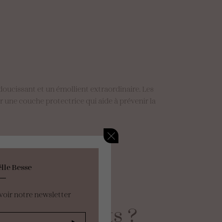
adoucissant et un émollient extraordinaire. Les
r une couche protectrice qui aide à prévenir la
lle Besse
voir notre newsletter
t
les
bienfaits
?