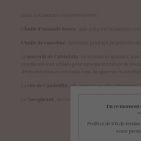
Dans nos baumes vous retrouverez :
L’
huile d’Amande douce
: aide à réparer la barrière cu
L’huile de cameline
: reconnue pour ses propriétés cal
Le
macérât de Calendula
: cicatrisant et apaisant, il
émollients sont utilisés pour ramollir la texture de nos
déshydratation en retenant l’eau. Ils agissent en lubrifia
La
cire de Candelilla
: elle apporte un effet filmogène 
Le T
ocophérol
: un conservateur à base de Vitamine E, 
En ce moment 
Profitez de 10% de remis
votre pre