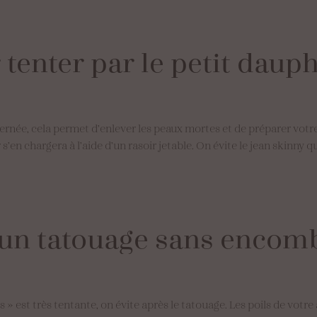
r
tenter
par
le
petit
dauph
rnée, cela permet d’enlever les peaux mortes et de préparer votre p
r s’en chargera à l’aide d’un rasoir jetable. On évite le jean skinny 
un
tatouage
sans
encom
is » est très tentante, on évite après le tatouage. Les poils de vo