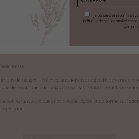
Je consens et reconnais avo
politique de confidentialité
concer
personne
délicatesse.
 vous démanger) : Prélevez une noisette de gel d’aloe vera et ven
ile de neem, une huile aux vertus cicatrisantes très intéressante
uceur Nature
. Appliquez une couche légère et uniforme sur la zone
is par jour.