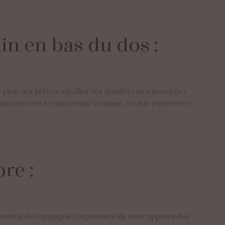
in
en
bas
du
dos
:
eau aux petites aiguilles (les douillets on s’accroche).
quand on veut se tatouer sur la cuisse. Vous le regretterez
bre
:
tre animal de compagnie risqueraient de venir apposer des