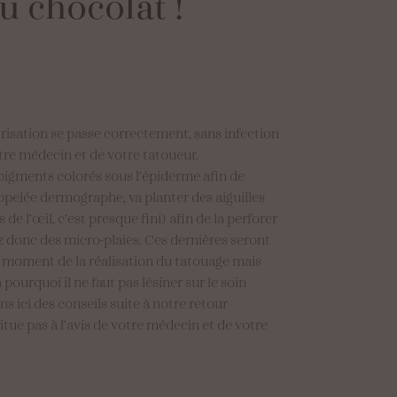
au
chocolat
!
atrisation se passe correctement, sans infection
otre médecin et de votre tatoueur.
 pigments colorés sous l’épiderme afin de
appelée dermographe, va planter des aiguilles
 de l’œil, c’est presque fini) afin de la perforer
ez donc des micro-plaies. Ces dernières seront
u moment de la réalisation du tatouage mais
pourquoi il ne faut pas lésiner sur le soin
s ici des conseils suite à notre retour
tue pas à l’avis de votre médecin et de votre