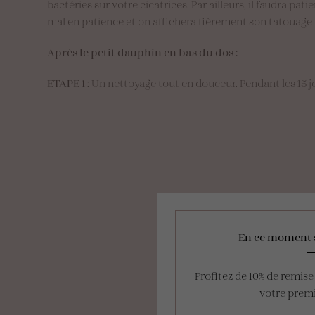
bactéries sur votre cicatrices. Par ailleurs, il faudra p
mal en patience et on affichera fièrement son tatouage
Après le petit dauphin en bas du dos :
ETAPE 1
: Un nettoyage tout en douceur. Pendant les 15
En ce moment 
Profitez de 10% de remis
votre pre