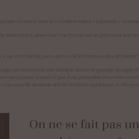
s faire tatouer le nom de ce bellâtre italien « Edouardo » (rencon
Justin Bieber, alors vous vous êtes tatoué un gros cœur avec les in
» sur votre biceps, parce qu’en vrai, les mamans elles déchirent 
mage, une protection, une thérapie, un rite de passage, un signe
ous a poussé à sauter le pas, il est primordial d’accorder un soin
 vous conseille au mieux afin de cicatriser rapidement et efficac
On
ne
se
fait
pas
u