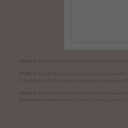
ETAPE 2
: Séchez délicatement la zone en tapotant avec 
ETAPE 3
(à partir du moment où la cicatrice commence à
L’équilibrante
. Cette huile est notamment composée d’hu
ETAPE 4
: Venez fixer l’hydratation avec notre
Baume Do
la première semaine et ensuite vous pouvez passer à 3 fo