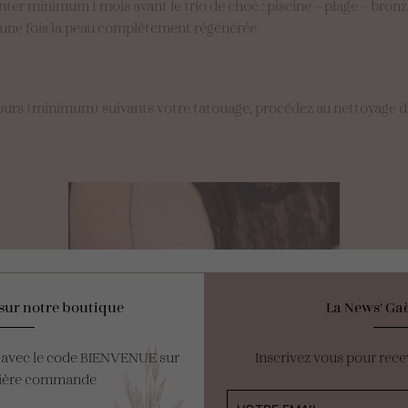
atienter minimum 1 mois avant le trio de choc : piscine – plage – b
 une fois la peau complètement régénérée.
 jours (minimum) suivants votre tatouage, procédez au nettoyage d
sur notre boutique
La News' Gaë
e avec le code BIENVENUE sur
Inscrivez vous pour rece
mière commande