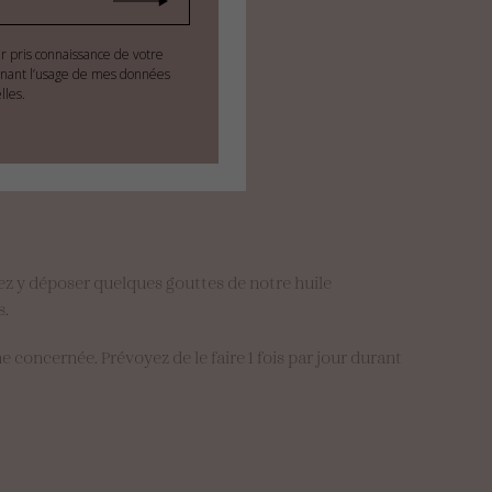
ir pris connaissance de votre
nant l’usage de mes données
lles.
ez y déposer quelques gouttes de notre huile
s.
 concernée. Prévoyez de le faire 1 fois par jour durant