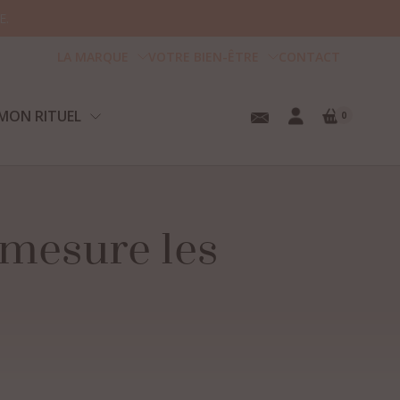
E.
LA MARQUE
VOTRE BIEN-ÊTRE
CONTACT
MON RITUEL
0
mesure
les
tre panier est vide.
u