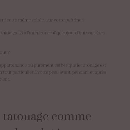
tré cette même soirée) sur votre poitrine ?
itiales J.B à l’intérieur sauf qu’aujourd’hui vous êtes
tout ?
 d’appartenance ou purement esthétique le tatouage est
 tout particulier à votre peau avant, pendant et après
ement.
n
tatouage
comme