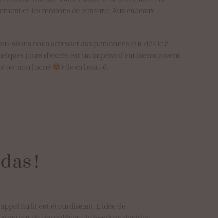
nement et les motions de censure ; Aux cadeaux
us allons nous adresser aux personnes qui, dès le 2
 quelques jours d’excès est un impératif car bien souvent
mé (et non l’acné
) de sa beauté.
das
!
’appel du lit est étourdissant. L’idée de
us autour de ses poignets, le bandeau dans les