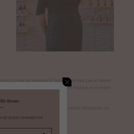
tez pour un masque à l’argile, il ne faut pas le laisser
ier l’argile. Promenez-vous dans votre maison avec votre
lle Besse
s d’oies, des cernes et des gonflements. Idéal pour un
voir notre newsletter