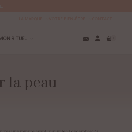
E.
LA MARQUE
VOTRE BIEN-ÊTRE
CONTACT
MON RITUEL
0
r
la
peau
tre panier est vide.
contrés une minute avant minuit le 31 décembre ; Au