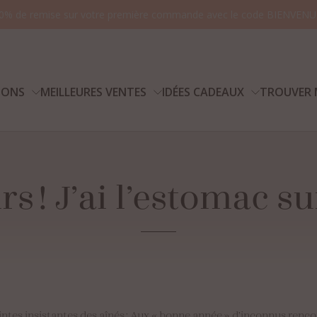
0% de remise sur votre première commande avec le code BIENVENU
IONS
MEILLEURES VENTES
IDÉES CADEAUX
TROUVER 
rs
!
J’ai
l’estomac
su
Vo
reintes insistantes des aînés ; Aux « bonne année » d’inconnus ren