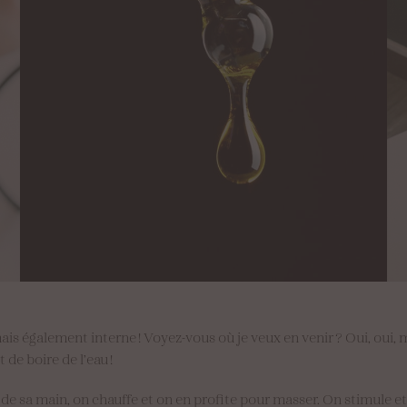
ais également interne ! Voyez-vous où je veux en venir ? Oui, oui
t de boire de l’eau !
 de sa main, on chauffe et on en profite pour masser. On stimule et 