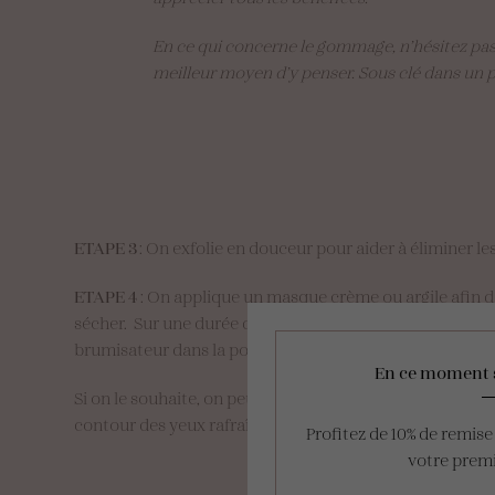
En ce qui concerne le gommage, n’hésitez pas à
meilleur moyen d’y penser. Sous clé dans un pl
ETAPE 3
: On exfolie en douceur pour aider à éliminer les
ETAPE 4
: On applique un masque crème ou argile afin de
sécher. Sur une durée de pose de 10/15 minutes, il faudr
brumisateur dans la poche et vaquez tranquillement à 
En ce moment 
Si on le souhaite, on peut également venir défatiguer s
contour des yeux rafraîchi et rajeuni. Là aussi préférez 
Profitez de 10% de remis
votre pre