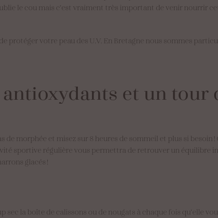
oublie le cou mais c’est vraiment très important de venir nourrir cet
t de protéger votre peau des U.V. En Bretagne nous sommes parti
antioxydants
et
un
tour
ras de morphée et misez sur 8 heures de sommeil et plus si besoin !
ctivité sportive régulière vous permettra de retrouver un équilibre 
 marrons glacés !
sec la boîte de calissons ou de nougats à chaque fois qu’elle vou