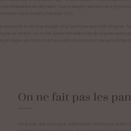
s interminables du déjeuner ; Aux échanges animés sur le gouver
inventent chefs étoilés d’un soir ! OUF.
 assument avoir trop mangé, trop bu et pas assez fait de sport. No
va pas se mentir : on en fait partie ! Prendre soin de sa peau après
vous prodigue ses trucs et astuces afin de retrouver une peau à l’ac
On
ne
fait
pas
les
pan
On le sait, une fois repus, légèrement enivrés par la fête, l
s’installer devant son lavabo, de positionner les choucho