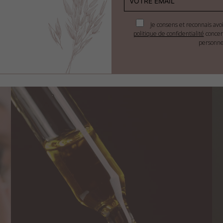
imale
Je consens et reconnais avo
politique de confidentialité
concer
personne