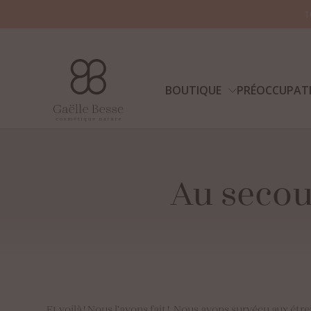
1
BOUTIQUE
PRÉOCCUPAT
Au
secou
Et voilà ! Nous l’avons fait ! Nous avons survécu aux ét