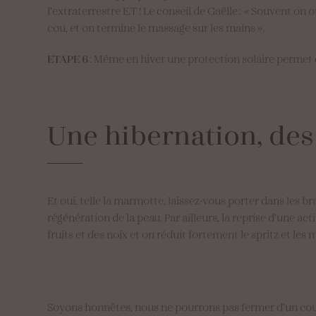
l’extraterrestre E.T ! Le conseil de Gaëlle : « Souvent on 
cou, et on termine le massage sur les mains ».
ETAPE 6
: Même en hiver une protection solaire perme
Une
hibernation,
des
Et oui, telle la marmotte, laissez-vous porter dans les b
régénération de la peau. Par ailleurs, la reprise d’une a
fruits et des noix et on réduit fortement le spritz et les
Soyons honnêtes, nous ne pourrons pas fermer d’un coup 