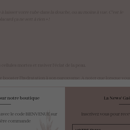
 laisser votre tube dans la douche, ou au moins à vue. C’est le
acard ça ne sert à rien » !
 cellules mortes et raviver l’éclat de la peau.
 booster l’hydratation à son paroxysme. A noter que lorsque vous op
a prévoir entre 5 et 7 pulvérisations d’eau minérale afin d’humidif
vos occupations.
sur notre boutique
La News' Gaë
es yeux avec des patchs conçus pour atténuer l’apparence des patte
le matin afin de profiter pleinement des bienfaits !
e avec le code BIENVENUE sur
Inscrivez vous pour rece
mière commande