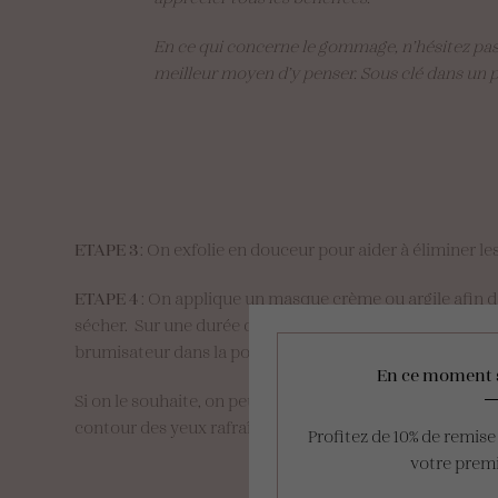
En ce qui concerne le gommage, n’hésitez pas à
meilleur moyen d’y penser. Sous clé dans un pl
ETAPE 3
: On exfolie en douceur pour aider à éliminer les
ETAPE 4
: On applique un masque crème ou argile afin de
sécher. Sur une durée de pose de 10/15 minutes, il faudr
brumisateur dans la poche et vaquez tranquillement à 
En ce moment 
Si on le souhaite, on peut également venir défatiguer s
contour des yeux rafraîchi et rajeuni. Là aussi préférez 
Profitez de 10% de remis
votre pre