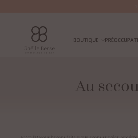
1
BOUTIQUE
PRÉOCCUPAT
Au
secou
Et voilà ! Nous l’avons fait ! Nous avons survécu aux ét