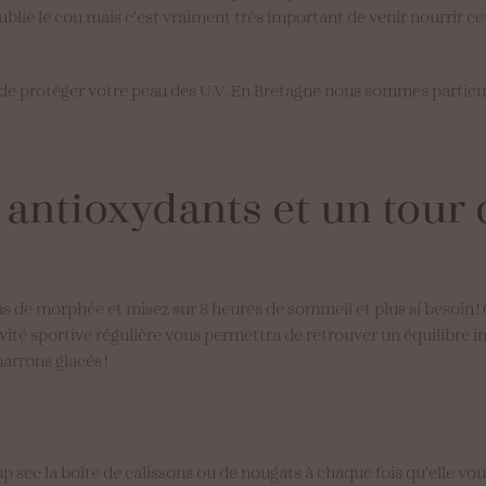
oublie le cou mais c’est vraiment très important de venir nourrir cet
t de protéger votre peau des U.V. En Bretagne nous sommes parti
antioxydants
et
un
tour
ras de morphée et misez sur 8 heures de sommeil et plus si besoin !
ctivité sportive régulière vous permettra de retrouver un équilibre 
 marrons glacés !
sec la boîte de calissons ou de nougats à chaque fois qu’elle vou