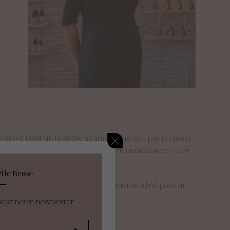
tez pour un masque à l’argile, il ne faut pas le laisser
ier l’argile. Promenez-vous dans votre maison avec votre
lle Besse
s d’oies, des cernes et des gonflements. Idéal pour un
voir notre newsletter