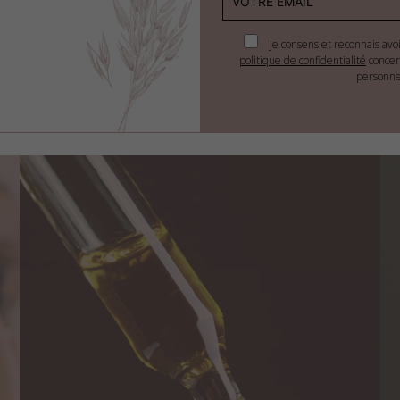
imale
Je consens et reconnais avo
politique de confidentialité
concer
personne