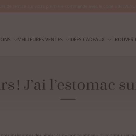
0% de remise sur votre première commande avec le code BIENVENU
IONS
MEILLEURES VENTES
IDÉES CADEAUX
TROUVER 
rs
!
J’ai
l’estomac
su
Vo
reintes insistantes des aînés ; Aux « bonne année » d’inconnus ren