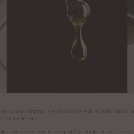
ais également interne ! Voyez-vous où je veux en venir ? Oui, oui
t de boire de l’eau !
 de sa main, on chauffe et on en profite pour masser. On stimule et 