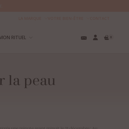
E.
LA MARQUE
VOTRE BIEN-ÊTRE
CONTACT
MON RITUEL
0
r
la
peau
tre panier est vide.
contrés une minute avant minuit le 31 décembre ; Au