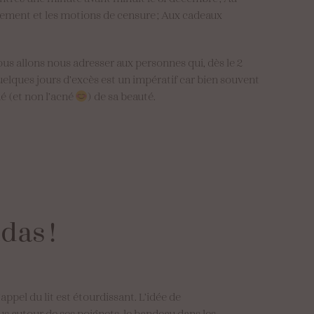
nement et les motions de censure ; Aux cadeaux
us allons nous adresser aux personnes qui, dès le 2
 quelques jours d’excès est un impératif car bien souvent
mé (et non l’acné
) de sa beauté.
das
!
’appel du lit est étourdissant. L’idée de
us autour de ses poignets, le bandeau dans les