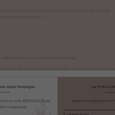
 laisser votre tube dans la douche, ou au moins à vue. C’est le
acard ça ne sert à rien » !
 cellules mortes et raviver l’éclat de la peau.
 booster l’hydratation à son paroxysme. A noter que lorsque vous op
a prévoir entre 5 et 7 pulvérisations d’eau minérale afin d’humidif
vos occupations.
sur notre boutique
La News' Gaë
es yeux avec des patchs conçus pour atténuer l’apparence des patte
le matin afin de profiter pleinement des bienfaits !
e avec le code BIENVENUE sur
Inscrivez vous pour rece
mière commande