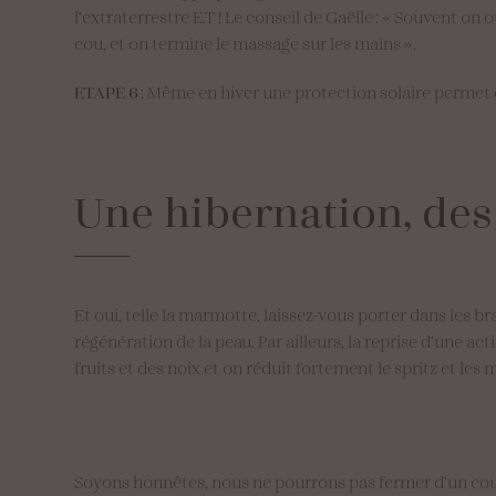
l’extraterrestre E.T ! Le conseil de Gaëlle : « Souvent on 
cou, et on termine le massage sur les mains ».
ETAPE 6
: Même en hiver une protection solaire perme
Une
hibernation,
des
Et oui, telle la marmotte, laissez-vous porter dans les b
régénération de la peau. Par ailleurs, la reprise d’une a
fruits et des noix et on réduit fortement le spritz et les
Soyons honnêtes, nous ne pourrons pas fermer d’un coup 