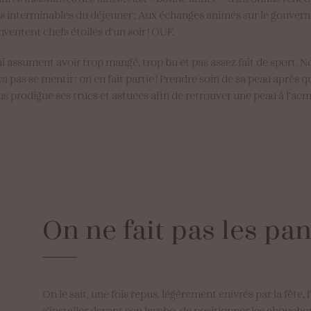
s interminables du déjeuner ; Aux échanges animés sur le gouver
inventent chefs étoilés d’un soir ! OUF.
 assument avoir trop mangé, trop bu et pas assez fait de sport. No
va pas se mentir : on en fait partie ! Prendre soin de sa peau après
vous prodigue ses trucs et astuces afin de retrouver une peau à l’ac
On
ne
fait
pas
les
pan
On le sait, une fois repus, légèrement enivrés par la fête, l
s’installer devant son lavabo, de positionner les choucho