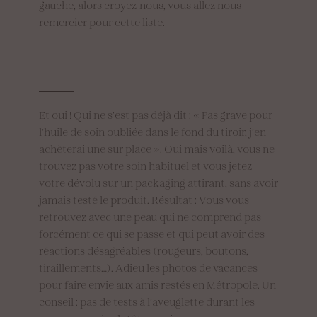
gauche, alors croyez-nous, vous allez nous
remercier pour cette liste.
Pas
de
bourgeonnement
inopiné
durant
les
vacances
Et oui ! Qui ne s’est pas déjà dit : « Pas grave pour
l’huile de soin oubliée dans le fond du tiroir, j’en
achèterai une sur place ». Oui mais voilà, vous ne
trouvez pas votre soin habituel et vous jetez
votre dévolu sur un packaging attirant, sans avoir
jamais testé le produit. Résultat : Vous vous
retrouvez avec une peau qui ne comprend pas
forcément ce qui se passe et qui peut avoir des
réactions désagréables (rougeurs, boutons,
tiraillements…). Adieu les photos de vacances
pour faire envie aux amis restés en Métropole. Un
conseil : pas de tests à l’aveuglette durant les