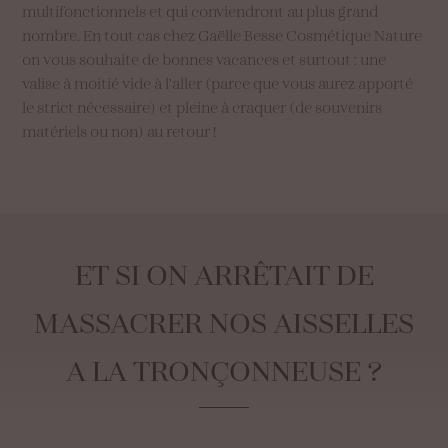
multifonctionnels et qui conviendront au plus grand
nombre. En tout cas chez Gaëlle Besse Cosmétique Nature
on vous souhaite de bonnes vacances et surtout : une
valise à moitié vide à l’aller (parce que vous aurez apporté
le strict nécessaire) et pleine à craquer (de souvenirs
matériels ou non) au retour !
ET
SI
ON
ARRÊTAIT
DE
MASSACRER
NOS
AISSELLES
A
LA
TRONÇONNEUSE
?