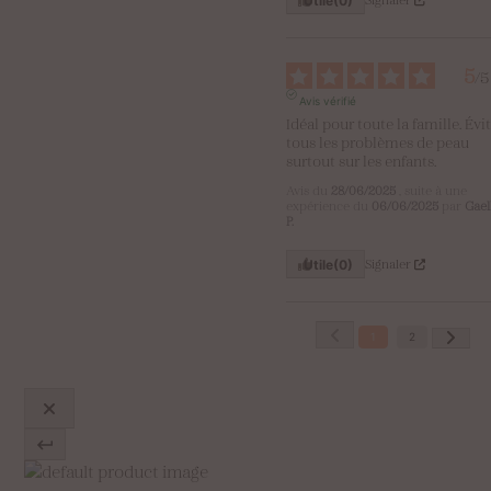
Utile
(0)
5
/
5
Avis vérifié
Idéal pour toute la famille. Évit
tous les problèmes de peau 
surtout sur les enfants.
Avis du
28/06/2025
, suite à une
expérience du
06/06/2025
par
Gael
P.
Signaler
Utile
(0)
1
2