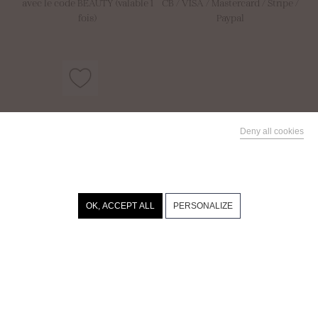
avec le code BEAUTY (valable 1
CB / VISA / Mastercard / Stripe /
fois)
Paypal
Offre parrainage depuis votre
Deny all cookies
compte
10€ pour vous = 10€ pour votre
This site uses cookies and gives you control over what you
proche
want to activate
Parrainez vos
proches
Recevez 10€,
OK, ACCEPT ALL
PERSONALIZE
offrez 10€
@gaellebesse_cosmetiquenature