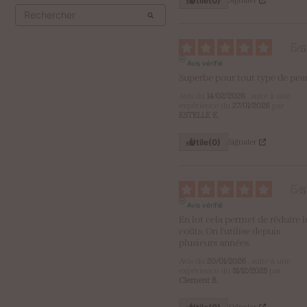
Utile
(0)
5
/
5
Avis vérifié
Superbe pour tout type de pea
Avis du
14/02/2026
, suite à une
expérience du
27/01/2026
par
ESTELLE E.
Signaler
Utile
(0)
5
/
5
Avis vérifié
En lot cela permet de réduire le
coûts. On l’utilise depuis 
plusieurs années.
Avis du
20/01/2026
, suite à une
expérience du
31/12/2025
par
Clement B.
Signaler