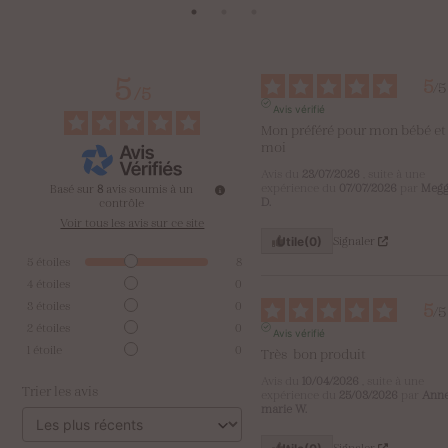
14,90 €
à
15,20 €
5
5
/
5
/
5
Avis vérifié
Mon préféré pour mon bébé et 
moi
Avis du
23/07/2026
, suite à une
expérience du
07/07/2026
par
Megg
Basé sur
8
avis soumis à un
D.
contrôle
Voir tous les avis sur ce site
Signaler
Utile
(0)
5
étoiles
8
4
étoiles
0
5
3
étoiles
0
/
5
2
étoiles
0
Avis vérifié
1
étoile
0
Très  bon produit
Avis du
10/04/2026
, suite à une
Trier les avis
expérience du
25/03/2026
par
Ann
marie W.
Signaler