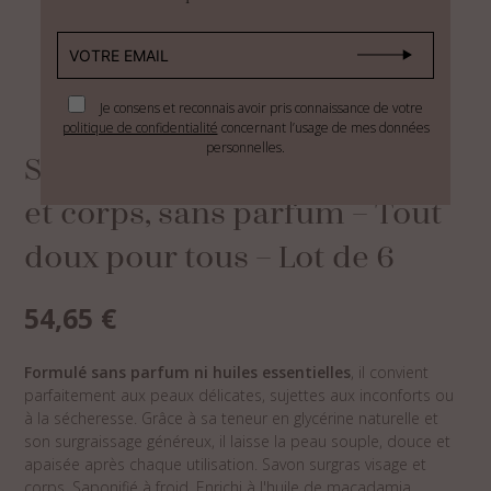
Je consens et reconnais avoir pris connaissance de votre
politique de confidentialité
concernant l’usage de mes données
personnelles.
Savon à froid surgras visage
et corps, sans parfum – Tout
doux pour tous – Lot de 6
54,65
€
Formulé sans parfum ni huiles essentielles
, il convient
parfaitement aux peaux délicates, sujettes aux inconforts ou
à la sécheresse. Grâce à sa teneur en glycérine naturelle et
son surgraissage généreux, il laisse la peau souple, douce et
apaisée après chaque utilisation. Savon surgras visage et
corps, Saponifié à froid, Enrichi à l'huile de macadamia.